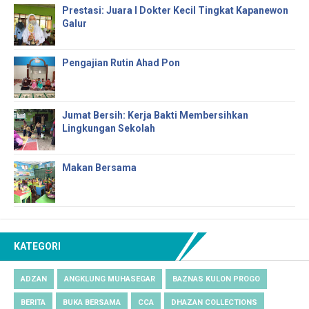
Prestasi: Juara I Dokter Kecil Tingkat Kapanewon
Galur
Pengajian Rutin Ahad Pon
Jumat Bersih: Kerja Bakti Membersihkan
Lingkungan Sekolah
Makan Bersama
KATEGORI
ADZAN
ANGKLUNG MUHASEGAR
BAZNAS KULON PROGO
BERITA
BUKA BERSAMA
CCA
DHAZAN COLLECTIONS