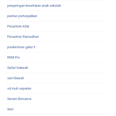
penjaringan kesehatan anak sekolah
pentas pertunjukkan
Pesantren Kilat
Pesantren Ramadhan
puskesmas galur II
RKM Pro
Safari Dakwah
sari tilawah
sd muh sepaten
Senam Bersama
Seni