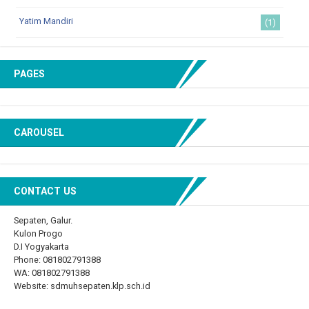
Yatim Mandiri
(1)
PAGES
CAROUSEL
CONTACT US
Sepaten, Galur.
Kulon Progo
D.I Yogyakarta
Phone: 081802791388
WA: 081802791388
Website: sdmuhsepaten.klp.sch.id