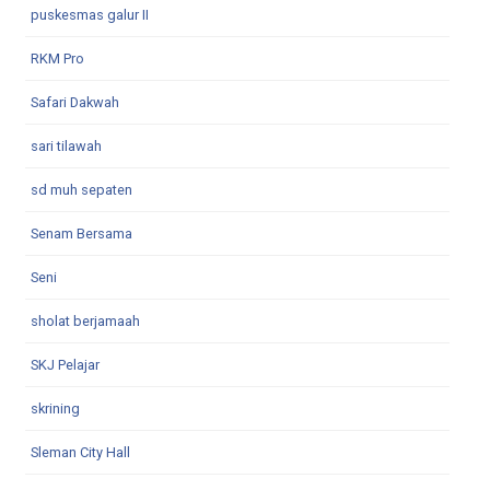
puskesmas galur II
RKM Pro
Safari Dakwah
sari tilawah
sd muh sepaten
Senam Bersama
Seni
sholat berjamaah
SKJ Pelajar
skrining
Sleman City Hall