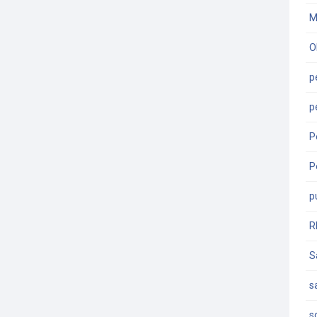
M
O
p
p
P
P
p
R
S
s
s