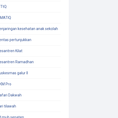
TtQ
MATIQ
enjaringan kesehatan anak sekolah
entas pertunjukkan
esantren Kilat
esantren Ramadhan
uskesmas galur II
KM Pro
afari Dakwah
ari tilawah
d muh sepaten