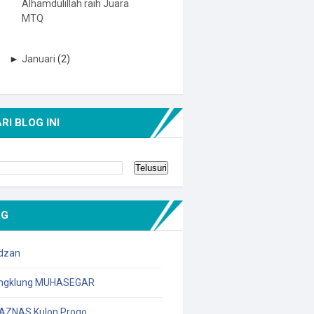
Alhamdulillah raih Juara
MTQ
►
Januari
(2)
RI BLOG INI
AG
dzan
ngklung MUHASEGAR
AZNAS Kulon Progo