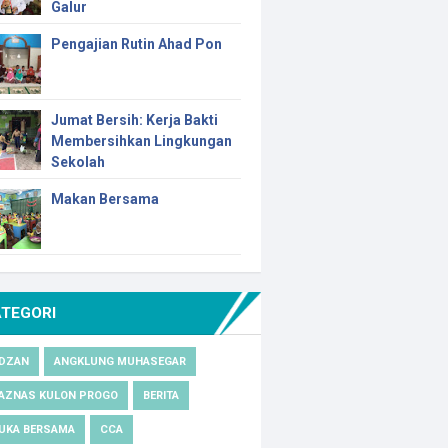
Galur
Pengajian Rutin Ahad Pon
Jumat Bersih: Kerja Bakti
Membersihkan Lingkungan
Sekolah
Makan Bersama
ATEGORI
DZAN
ANGKLUNG MUHASEGAR
AZNAS KULON PROGO
BERITA
UKA BERSAMA
CCA