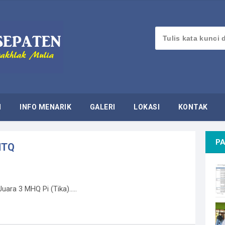
M
INFO MENARIK
GALERI
LOKASI
KONTAK
PA
 MTQ
uara 3 MHQ Pi (Tika).....