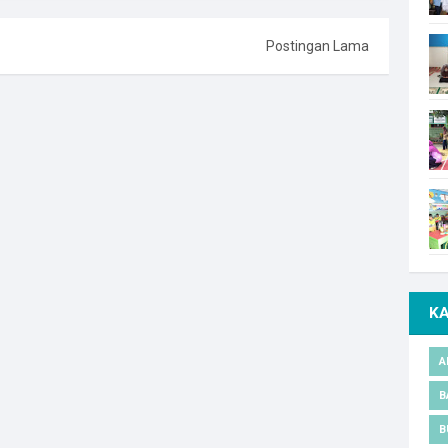
Postingan Lama
K
A
B
B