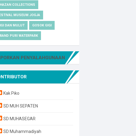
HAZAN COLLECTIONS
ESTIVAL MUSEUM JOGJA
IGI DAN MULUT
GOSOK GIGI
RAND PURI WATERPARK
APORKAN PENYALAHGUNAAN
ONTRIBUTOR
Kak Piko
SD MUH SEPATEN
SD MUHASEGAR
SD Muhammadiyah