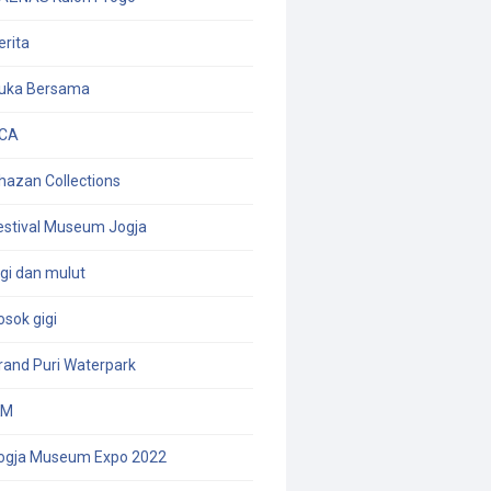
erita
uka Bersama
CA
hazan Collections
estival Museum Jogja
igi dan mulut
osok gigi
rand Puri Waterpark
KM
ogja Museum Expo 2022