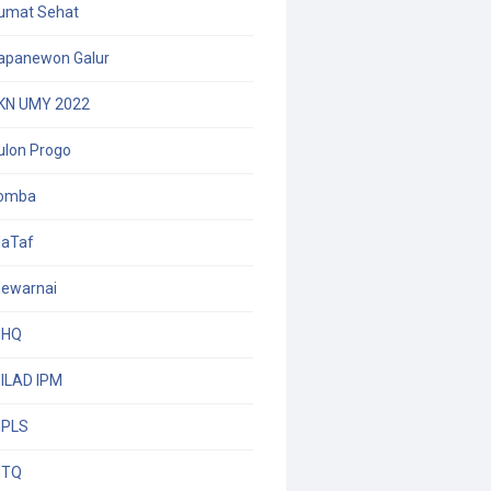
umat Sehat
apanewon Galur
KN UMY 2022
ulon Progo
omba
aTaf
ewarnai
HQ
ILAD IPM
PLS
TQ