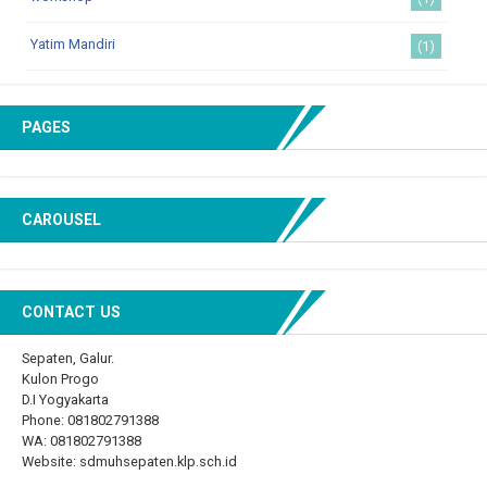
Yatim Mandiri
(1)
PAGES
CAROUSEL
CONTACT US
Sepaten, Galur.
Kulon Progo
D.I Yogyakarta
Phone: 081802791388
WA: 081802791388
Website: sdmuhsepaten.klp.sch.id