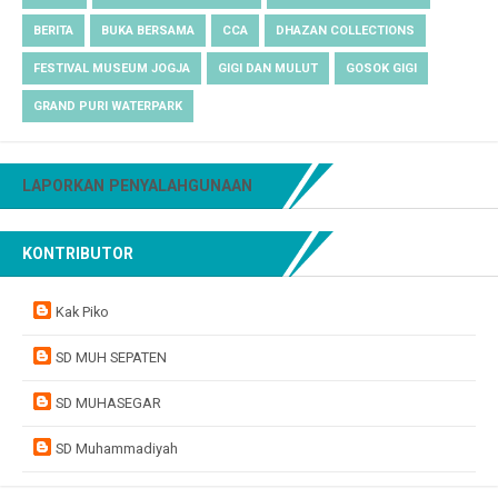
BERITA
BUKA BERSAMA
CCA
DHAZAN COLLECTIONS
FESTIVAL MUSEUM JOGJA
GIGI DAN MULUT
GOSOK GIGI
GRAND PURI WATERPARK
LAPORKAN PENYALAHGUNAAN
KONTRIBUTOR
Kak Piko
SD MUH SEPATEN
SD MUHASEGAR
SD Muhammadiyah