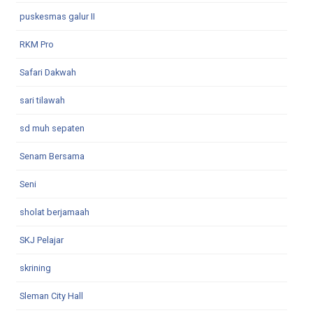
puskesmas galur II
RKM Pro
Safari Dakwah
sari tilawah
sd muh sepaten
Senam Bersama
Seni
sholat berjamaah
SKJ Pelajar
skrining
Sleman City Hall